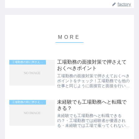
factory
工場勤務の面接対策で押さえて
工場勤務の前に押さえておくべきポイント
おくべきポイント
工場勤務の面接対策で押さえておくべき
ポイントをチェック！工場勤務でも他の
仕事と同じように面接官と面接を行い、
採用されるかどうか決まります。アルバ
イトやパートの場合、簡単な面接が行わ
れるのでそこまで神経質になる必要はあ
未経験でも工場勤務へと転職で
工場勤務の前に押さえておくべきポイント
りません。しかし、正社員...
きる？
未経験でも工場勤務へと転職できる
の？・工場勤務では経験者が優遇され
る・未経験では工場で雇ってくれないの
では？このようなイメージを持っている
方は多いものの、結論から言えば未経験