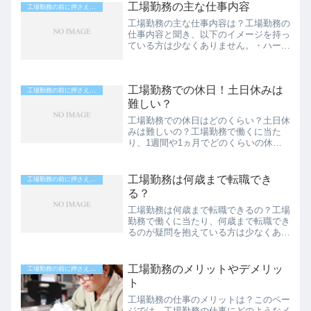
でも転職は十分に可能です。未経験や初
工場勤務の主な仕事内容
工場勤務の前に押さえておくべきポイント
心者を歓迎している工場勤務の求...
工場勤務の主な仕事内容は？工場勤務の
仕事内容と聞き、以下のイメージを持っ
ている方は少なくありません。・ハード
ワークで体力的に厳しい・単純な作業を
ミスなく繰り返す必要がある・流れ作業
だからつまらない・仕事にやりがいを見
工場勤務での休日！土日休みは
い出すことができない「一...
工場勤務の前に押さえておくべきポイント
難しい？
工場勤務での休日はどのくらい？土日休
みは難しいの？工場勤務で働くに当た
り、1週間や1ヵ月でどのくらいの休日
を貰えるのか気になるところです。どの
仕事に関しても働く上で休日の有無は重
要なポイントとなりますし、高い給料を
工場勤務は何歳まで転職でき
工場勤務の前に押さえておくべきポイント
貰うことができても休みなし...
る？
工場勤務は何歳まで転職できるの？工場
勤務で働くに当たり、何歳まで転職でき
るのが疑問を抱えている方は少なくあり
ません。・30代ではまだギリギリセー
フなのか？・40歳を超えたら厳しくな
るのか？・50代を迎えたら転職は不可
工場勤務のメリットやデメリッ
工場勤務の前に押さえておくべきポイント
能なのか？このように個人...
ト
工場勤務の仕事のメリットは？このペー
ジでは、工場勤務の仕事にどのようなメ